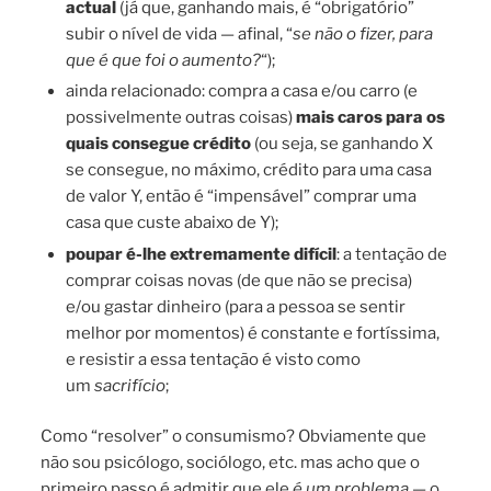
actual
(já que, ganhando mais, é “obrigatório”
subir o nível de vida — afinal, “
se não o fizer, para
que é que foi o aumento?
“);
ainda relacionado: compra a casa e/ou carro (e
possivelmente outras coisas)
mais caros para os
quais consegue crédito
(ou seja, se ganhando X
se consegue, no máximo, crédito para uma casa
de valor Y, então é “impensável” comprar uma
casa que custe abaixo de Y);
poupar é-lhe extremamente difícil
: a tentação de
comprar coisas novas (de que não se precisa)
e/ou gastar dinheiro (para a pessoa se sentir
melhor por momentos) é constante e fortíssima,
e resistir a essa tentação é visto como
um
sacrifício
;
Como “resolver” o consumismo? Obviamente que
não sou psicólogo, sociólogo, etc. mas acho que o
primeiro passo é admitir que ele
é um problema
— o