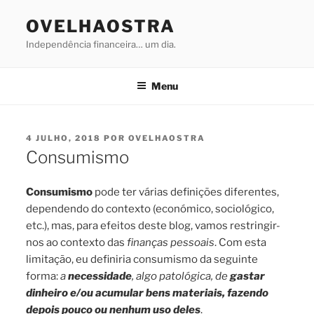
Saltar
OVELHAOSTRA
para
o
Independência financeira… um dia.
conteúdo
Menu
PUBLICADO
4 JULHO, 2018
POR
OVELHAOSTRA
EM
Consumismo
Consumismo
pode ter várias definições diferentes,
dependendo do contexto (económico, sociológico,
etc.), mas, para efeitos deste blog, vamos restringir-
nos ao contexto das
finanças pessoais
. Com esta
limitação, eu definiria consumismo da seguinte
forma:
a
necessidade
, algo patológica, de
gastar
dinheiro e/ou acumular bens materiais, fazendo
depois pouco ou nenhum uso deles
.