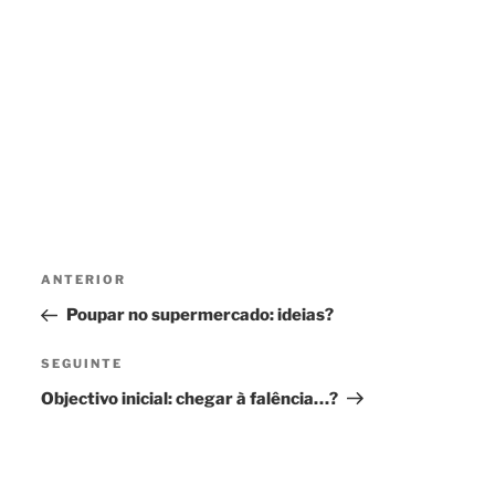
Navegação
Conteúdo
ANTERIOR
de
anterior
Poupar no supermercado: ideias?
artigos
Conteúdo
SEGUINTE
seguinte
Objectivo inicial: chegar à falência…?