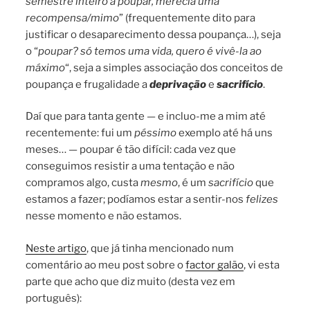
semestre inteiro a poupar, merecia uma
recompensa/mimo
” (frequentemente dito para
justificar o desaparecimento dessa poupança…), seja
o “
poupar? só temos uma vida, quero é vivê-la ao
máximo
“, seja a simples associação dos conceitos de
poupança e frugalidade a
deprivação
e
sacrifício
.
Daí que para tanta gente — e incluo-me a mim até
recentemente: fui um
péssimo
exemplo até há uns
meses… — poupar é tão difícil: cada vez que
conseguimos resistir a uma tentação e não
compramos algo, custa
mesmo
, é um
sacrifício
que
estamos a fazer; podíamos estar a sentir-nos
felizes
nesse momento e não estamos.
Neste artigo
, que já tinha mencionado num
comentário ao meu post sobre o
factor galão
, vi esta
parte que acho que diz muito (desta vez em
português):