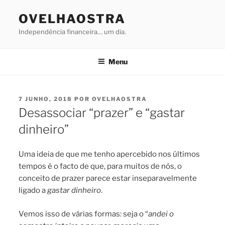
Saltar
OVELHAOSTRA
para
o
Independência financeira… um dia.
conteúdo
Menu
PUBLICADO
7 JUNHO, 2018
POR
OVELHAOSTRA
EM
Desassociar “prazer” e “gastar
dinheiro”
Uma ideia de que me tenho apercebido nos últimos
tempos é o facto de que, para muitos de nós, o
conceito de prazer parece estar inseparavelmente
ligado a
gastar dinheiro
.
Vemos isso de várias formas: seja o “
andei o