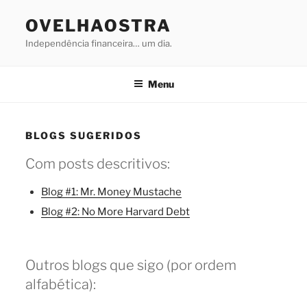
Saltar
OVELHAOSTRA
para
o
Independência financeira… um dia.
conteúdo
Menu
BLOGS SUGERIDOS
Com posts descritivos:
Blog #1: Mr. Money Mustache
Blog #2: No More Harvard Debt
Outros blogs que sigo (por ordem
alfabética):