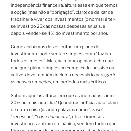
independência financeira, altura essa em que temos
a opção (mas não a “obrigação”, claro) de deixar de
trabalhar e viver dos investimentos (o normal é ter-
se investido 25x as nossas despesas anuais, e
depois vender-se 4% do investimento por ano).
Como acabámos de ver, então, um plano de
investimento pode ser tão simples como “faz isto
todos os meses”. Mas, na minha opinião, acho que
qualquer plano, simples ou complicado, passivo ou
activo, deve também incluir o necessário para
gerir
as nossas emoções
, em períodos mais críticos.
Sabem aquelas alturas em que os mercados caem
20% ou mais num dia? Quando as notícias não falam
de outra coisa (usando palavras como “
crash
“,
“
recessão
“, “
crise financeira
“, etc.), e imensos
investidores entram em pânico, vendem tudo o que
têm por
menos
do que compraram (achando que, se