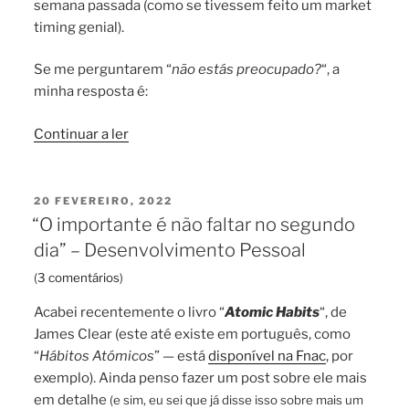
semana passada (como se tivessem feito um market
timing genial).
Se me perguntarem “
não estás preocupado?
“, a
minha resposta é:
“Estou
Continuar a ler
preocupado
com
a
PUBLICADO
20 FEVEREIRO, 2022
EM
invasão
“O importante é não faltar no segundo
Russa
dia” – Desenvolvimento Pessoal
à
(
3 comentários
)
Ucrânia?”
Acabei recentemente o livro “
Atomic Habits
“, de
James Clear (este até existe em português, como
“
Hábitos Atómicos
” — está
disponível na Fnac
, por
exemplo). Ainda penso fazer um post sobre ele mais
em detalhe
(e sim, eu sei que já disse isso sobre mais um