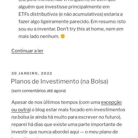
alguém que investisse principalmente em
ETFs
distributivos
(e não acumulativos) estaria a
fazer algo ligeiramente parecido. Em resumo: isto
sou eu a inventar. Don’t try this at home, nem em
mais lado nenhum.
“O
Continuar a ler
meu
plano
de
PUBLICADO
30 JANEIRO, 2022
EM
investimento
Planos de Investimento (na Bolsa)
(edição
(
sem comentários até agora
)
Fevereiro
de
Apesar de nos últimos tempos (com uma
excepção
2022)”
ou outra
) o blog estar mais focado em
investimentos
na bolsa
(e ainda há muito para escrever no futuro),
reparei há dias que existe uma parte importante de
investir que nunca abordei aqui —
o meu plano de