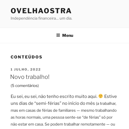
Saltar
OVELHAOSTRA
para
o
Independência financeira… um dia.
conteúdo
Menu
CONTEÚDOS
PUBLICADO
1 JULHO, 2022
EM
Novo trabalho!
(
5 comentários
)
Eu sei, eu sei, não tenho escrito muito aqui.
Estive
uns dias de “semi-férias” no início do mês
(a trabalhar,
mas em casas de férias de familiares — mesmo trabalhando
as horas normais, uma pessoa sente-se “de férias” só por
não estar em casa. Se podem trabalhar remotamente — ou