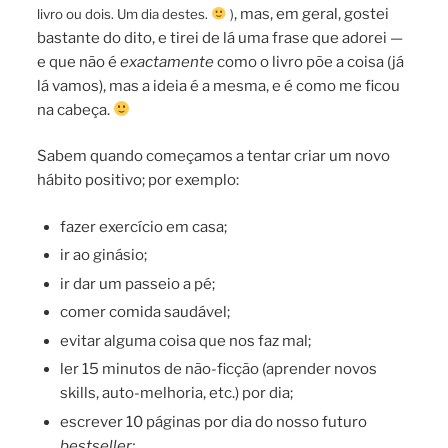
, mas, em geral, gostei
livro ou dois. Um dia destes.
)
bastante do dito, e tirei de lá uma frase que adorei —
e que não é
exactamente
como o livro põe a coisa (já
lá vamos), mas a ideia é a mesma, e é como me ficou
na cabeça.
Sabem quando começamos a tentar criar um novo
hábito positivo; por exemplo:
fazer exercício em casa;
ir ao ginásio;
ir dar um passeio a pé;
comer comida saudável;
evitar alguma coisa que nos faz mal;
ler 15 minutos de não-ficção (aprender novos
skills, auto-melhoria, etc.) por dia;
escrever 10 páginas por dia do nosso futuro
bestseller;