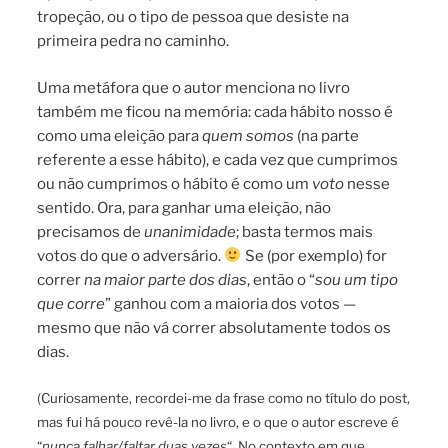
tropeção, ou o tipo de pessoa que desiste na
primeira pedra no caminho.
Uma metáfora que o autor menciona no livro
também me ficou na memória: cada hábito nosso é
como uma eleição para
quem somos
(na parte
referente a esse hábito), e cada vez que cumprimos
ou não cumprimos o hábito é como um
voto
nesse
sentido. Ora, para ganhar uma eleição, não
precisamos de
unanimidade
; basta termos mais
votos do que o adversário.
Se (por exemplo) for
correr
na maior parte dos dias
, então o “
sou um tipo
que corre
” ganhou com a maioria dos votos —
mesmo que não vá correr absolutamente todos os
dias.
(Curiosamente, recordei-me da frase como no título do post,
mas fui há pouco revê-la no livro, e o que o autor escreve é
“
nunca falhar/faltar duas vezes
“. No contexto em que