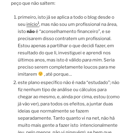
peço que não saltem:
primeiro, isto já se aplica a todo o blog desde o
1
seu
início
, mas não sou um profissional na área,
isto
não
é “aconselhamento financeiro”, e se
precisarem disso contratem um profissional.
Estou apenas a partilhar o que decidi fazer, em
resultado do que li, investiguei e aprendi nos
últimos anos, mas isto é válido
para mim
. Seria
preciso serem completamente loucos para me
imitarem
, até porque…
este plano específico não é nada “estudado”; não
fiz nenhum tipo de análise ou cálculos para
chegar ao mesmo, e, ainda por cima, estou (como
já vão ver), para todos os efeitos, a juntar duas
ideias que normalmente se fazem
separadamente. Tanto quanto vi na net, não há
muito mais gente a fazer isto intencionalmente
(eu, pelo menos, não vi ninguém), se bem que