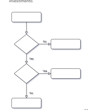
investimento
.