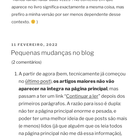
aparece no livro significa exactamente a mesma coisa, mas
prefiro a minha versão por ser menos dependente desse
contexto.
)
PUBLICADO
11 FEVEREIRO, 2022
EM
Pequenas mudanças no blog
(
2 comentários
)
A partir de agora (bem, tecnicamente já começou
no
último post
),
os artigos maiores não vão
aparecer na íntegra na página principal
, mas
passam a ter um link “
Continuar a ler
” depois dos
primeiros parágrafos. A razão para isso é dupla:
não ter a página principal
enorme
e pesada, e
poder ter uma melhor ideia de que posts são mais
(e menos) lidos (já que alguém que os leia todos
na página principal não me dá essa informação),