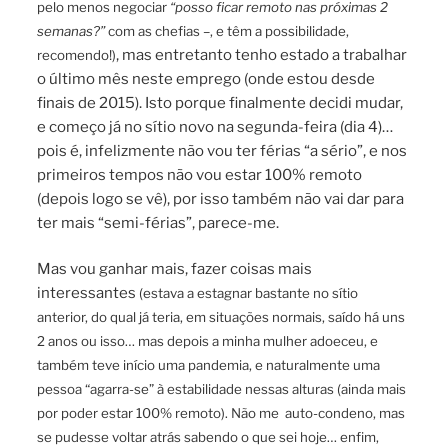
pelo menos negociar
“posso ficar remoto nas próximas 2
semanas?”
com as chefias –, e têm a possibilidade,
, mas entretanto tenho estado a trabalhar
recomendo!)
o último mês neste emprego (onde estou desde
finais de 2015). Isto porque finalmente decidi mudar,
e começo já no sítio novo na segunda-feira (dia 4)…
pois é, infelizmente não vou ter férias “a sério”, e nos
primeiros tempos não vou estar 100% remoto
(depois logo se vê), por isso também não vai dar para
ter mais “semi-férias”, parece-me.
Mas vou ganhar mais, fazer coisas mais
interessantes
(estava a estagnar bastante no sítio
anterior, do qual já teria, em situações normais, saído há uns
2 anos ou isso… mas depois a minha mulher adoeceu, e
também teve início uma pandemia, e naturalmente uma
pessoa “agarra-se” à estabilidade nessas alturas (ainda mais
por poder estar 100% remoto). Não me auto-condeno, mas
se pudesse voltar atrás sabendo o que sei hoje… enfim,