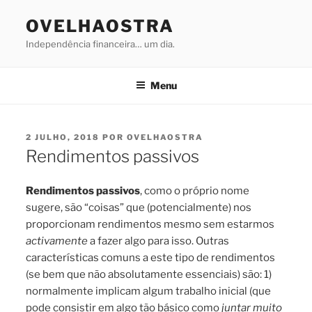
Saltar
OVELHAOSTRA
para
o
Independência financeira… um dia.
conteúdo
Menu
PUBLICADO
2 JULHO, 2018
POR
OVELHAOSTRA
EM
Rendimentos passivos
Rendimentos passivos
, como o próprio nome
sugere, são “coisas” que (potencialmente) nos
proporcionam rendimentos mesmo sem estarmos
activamente
a fazer algo para isso. Outras
características comuns a este tipo de rendimentos
(se bem que não absolutamente essenciais) são: 1)
normalmente implicam algum trabalho inicial (que
pode consistir em algo tão básico como
juntar muito