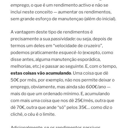
emprego
, o que é um rendimento
activo
e não se
inclui neste conceito — aumentar os rendimentos,
sem grande esforço de manutençao (além do inicial).
A vantagem deste tipo de rendimentos é
precisamente a sua
passividade
: ou seja, depois de
termos um deles em “velocidade de cruzeiro”,
podemos praticamente
esquecê-lo
(excepto, como
disse antes, alguma manutenção esporádica,
melhorias, etc.) e passar ao seguinte. E, com o tempo,
estas coisas vão acumulando
. Uma coisa que dê
50€ por mês, por exemplo, não nos permite deixar o
emprego, obviamente, mas ainda são
600€/ano
—
mais do que um ordenado mínimo. E, acumulando
com mais uma coisa que nos dê 25€/mês, outra que
dê 70€, outra que ande “só” pelos 35€… como diz o
cliché, o céu é o limite.
Adicionalmente, se os rendimentos passivos