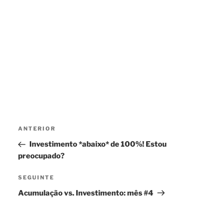
Navegação
Conteúdo
ANTERIOR
de
anterior
Investimento *abaixo* de 100%! Estou
artigos
preocupado?
Conteúdo
SEGUINTE
seguinte
Acumulação vs. Investimento: mês #4