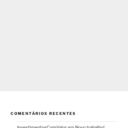
COMENTÁRIOS RECENTES
InvestimentosComValor
em
Novo trabalho!