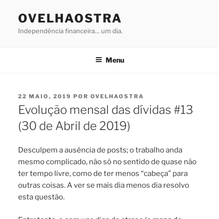
Saltar
OVELHAOSTRA
para
o
Independência financeira… um dia.
conteúdo
Menu
PUBLICADO
22 MAIO, 2019
POR
OVELHAOSTRA
EM
Evolução mensal das dívidas #13
(30 de Abril de 2019)
Desculpem a ausência de posts; o trabalho anda
mesmo complicado, não só no sentido de quase não
ter tempo livre, como de ter menos “cabeça” para
outras coisas. A ver se mais dia menos dia resolvo
esta questão.