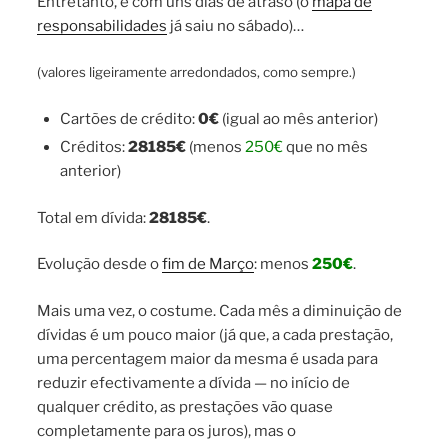
Entretanto, e com uns dias de atraso (o
mapa de
responsabilidades
já saiu no sábado)…
(valores ligeiramente arredondados, como sempre.)
Cartões de crédito:
0€
(igual ao mês anterior)
Créditos:
28185
€
(menos
250€
que no mês
anterior)
Total em dívida:
28185
€
.
Evolução desde o
fim de Março
: menos
250€
.
Mais uma vez, o costume. Cada mês a diminuição de
dívidas é um pouco maior (já que, a cada prestação,
uma percentagem maior da mesma é usada para
reduzir efectivamente a dívida — no início de
qualquer crédito, as prestações vão quase
completamente para os juros), mas o