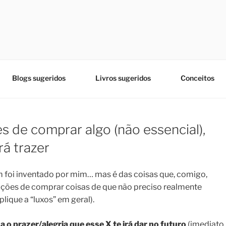
Blogs sugeridos
Livros sugeridos
Conceitos
s de comprar algo (não essencial),
rá trazer
em foi inventado por mim… mas é das coisas que, comigo,
ntações de comprar coisas de que não preciso realmente
lique a “luxos” em geral).
na
o prazer/alegria que esse X te irá dar no futuro
(imediato,