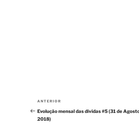
Navegação
ANTERIOR
Conteúdo
de
anterior
Evolução mensal das dívidas #5 (31 de Agost
artigos
2018)