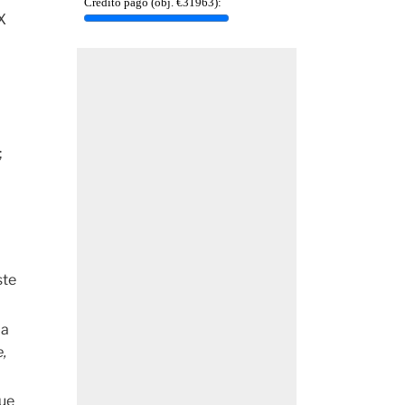
X
;
ste
 a
e,
que