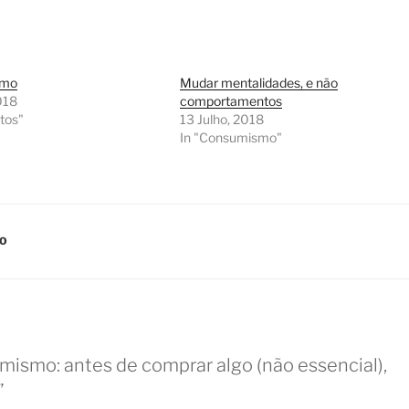
smo
Mudar mentalidades, e não
018
comportamentos
itos"
13 Julho, 2018
In "Consumismo"
MO
ismo: antes de comprar algo (não essencial),
”