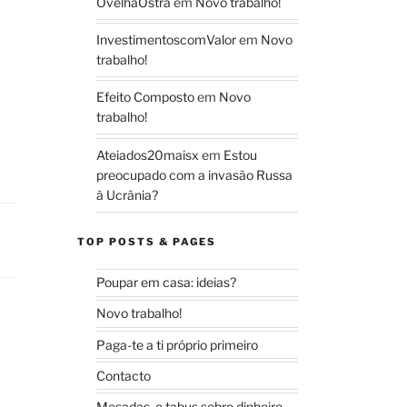
OvelhaOstra
em
Novo trabalho!
InvestimentoscomValor
em
Novo
trabalho!
Efeito Composto
em
Novo
trabalho!
Ateiados20maisx
em
Estou
preocupado com a invasão Russa
à Ucrânia?
TOP POSTS & PAGES
Poupar em casa: ideias?
Novo trabalho!
Paga-te a ti próprio primeiro
Contacto
Mesadas, e tabus sobre dinheiro