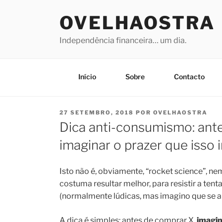
Saltar
OVELHAOSTRA
para
o
Independência financeira… um dia.
conteúdo
Início
Sobre
Contacto
PUBLICADO
27 SETEMBRO, 2018
POR
OVELHAOSTRA
EM
Dica anti-consumismo: ante
imaginar o prazer que isso i
Isto não é, obviamente, “rocket science”, n
costuma resultar melhor, para resistir a te
(normalmente lúdicas, mas imagino que se ap
A dica é simples: antes de comprar X,
imagi