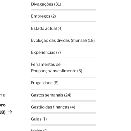
Divagações
(31)
Empregos
(2)
Estado actual
(4)
Evolução das dívidas (mensal)
(18)
Experiências
(7)
Ferramentas de
Poupança/Investimento
(3)
Frugalidade
(6)
Gastos semanais
(24)
NTE
Conteúdo
seguinte
bro
Gestão das finanças
(4)
18)
Guias
(1)
Ideias
(2)