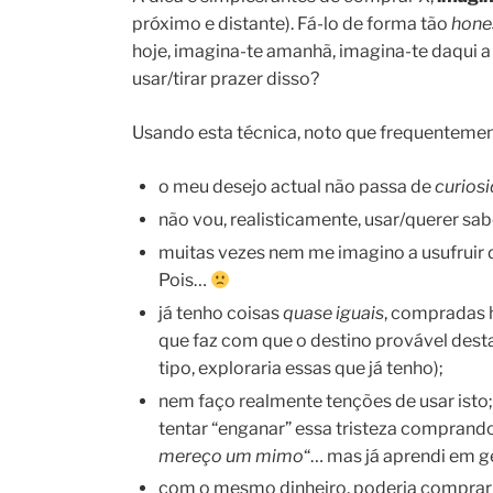
próximo e distante). Fá-lo de forma tão
hone
hoje, imagina-te amanhã, imagina-te daqui a
usar/tirar prazer disso?
Usando esta técnica, noto que frequenteme
o meu desejo actual não passa de
curios
não vou, realisticamente, usar/querer sab
muitas vezes nem me imagino a usufruir 
Pois…
já tenho coisas
quase iguais
, compradas h
que faz com que o destino provável dest
tipo, exploraria essas que já tenho);
nem faço realmente tenções de usar isto
tentar “enganar” essa tristeza comprando
mereço um mimo
“… mas já aprendi em ge
com o mesmo dinheiro, poderia comprar 