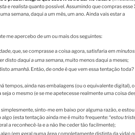
sta
e
realista
quanto possível. Assumindo que compras esse 
 uma semana, daqui a um mês, um ano. Ainda vais estar a
nte me apercebo de um ou mais dos seguintes:
idade
, que, se comprasse a coisa agora, satisfaria em
minutos
er disto
daqui a uma semana
, muito menos daqui a meses;
disto
amanhã
. Então, de onde é que vem essa tentação toda?
á tempos, ainda nas embalagens (ou o equivalente digital), o
a seja o mesmo (e se me apetecesse realmente uma coisa de
; simplesmente, sinto-me em baixo por alguma razão, e estou
 algo (esta tentação ainda me é muito frequente: “
estou trist
ral a reconhecê-la e a não lhe ceder tão facilmente);
algo (em geral numa área completamente distinta da vida) 