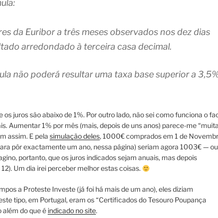
ula:
res da Euribor a três meses observados nos dez dias
ultado arredondado à terceira casa decimal.
ula não poderá resultar uma taxa base superior a 3,5%
 os juros são abaixo de 1%. Por outro lado, não sei como funciona o fa
is. Aumentar 1% por mês (mais, depois de uns anos) parece-me “muit
bem assim. E pela
simulação deles
, 1000€ comprados em 1 de Novemb
para pôr exactamente um ano, nessa página) seriam agora 1003€ — ou
gino, portanto, que os juros indicados sejam anuais, mas depois
12). Um dia irei perceber melhor estas coisas.
pos a Proteste Investe (já foi há mais de um ano), eles diziam
ste tipo, em Portugal, eram os “Certificados do Tesouro Poupança
o além do que é
indicado no site
.