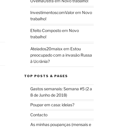
OvelhaOstra
em
Novo trabalho!
InvestimentoscomValor
em
Novo
trabalho!
Efeito Composto
em
Novo
trabalho!
Ateiados20maisx
em
Estou
preocupado com a invasão Russa
à Ucrânia?
TOP POSTS & PAGES
Gastos semanais: Semana #5 (2 a
8 de Junho de 2018)
Poupar em casa: ideias?
Contacto
As minhas poupanças (mensais e