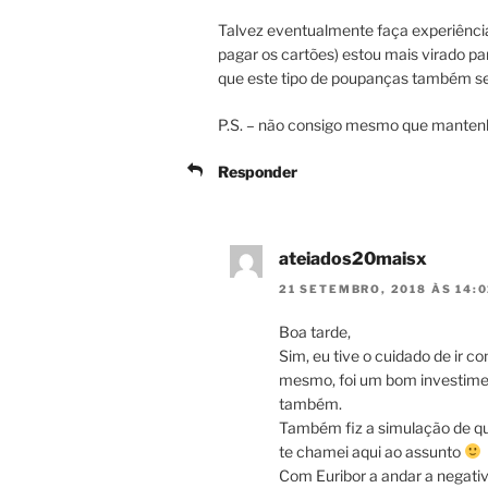
Talvez eventualmente faça experiência
pagar os cartões) estou mais virado par
que este tipo de poupanças também ser
P.S. – não consigo mesmo que mantenh
Responder
ateiados20maisx
21 SETEMBRO, 2018 ÀS 14:0
Boa tarde,
Sim, eu tive o cuidado de ir c
mesmo, foi um bom investiment
também.
Também fiz a simulação de que
te chamei aqui ao assunto
Com Euribor a andar a negativ