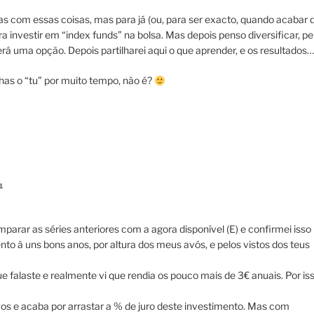
s com essas coisas, mas para já (ou, para ser exacto, quando acabar 
a investir em “index funds” na bolsa. Mas depois penso diversificar, pe
á uma opção. Depois partilharei aqui o que aprender, e os resultados…
as o “tu” por muito tempo, não é?
1
omparar as séries anteriores com a agora disponível (E) e confirmei isso
o à uns bons anos, por altura dos meus avós, e pelos vistos dos teus
 falaste e realmente vi que rendia os pouco mais de 3€ anuais. Por is
os e acaba por arrastar a % de juro deste investimento. Mas com