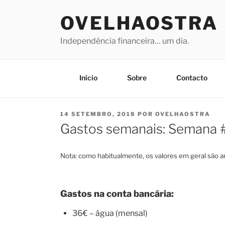
Saltar
OVELHAOSTRA
para
o
Independência financeira… um dia.
conteúdo
Início
Sobre
Contacto
PUBLICADO
14 SETEMBRO, 2018
POR
OVELHAOSTRA
EM
Gastos semanais: Semana #
Nota: como habitualmente, os valores em geral são 
Gastos na conta bancária:
36€ – água (mensal)