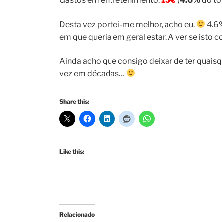
Gastos em entretenimento:
15€
(
4.6%
do tot
Desta vez portei-me melhor, acho eu.
4.6%
em que queria em geral estar. A ver se isto 
Ainda acho que consigo deixar de ter quaisq
vez em décadas…
Share this:
Like this:
Relacionado