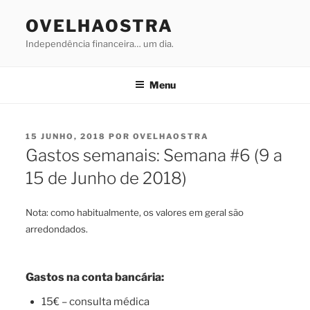
Saltar
OVELHAOSTRA
para
o
Independência financeira… um dia.
conteúdo
Menu
PUBLICADO
15 JUNHO, 2018
POR
OVELHAOSTRA
EM
Gastos semanais: Semana #6 (9 a
15 de Junho de 2018)
Nota: como habitualmente, os valores em geral são
arredondados.
Gastos na conta bancária:
15€ – consulta médica