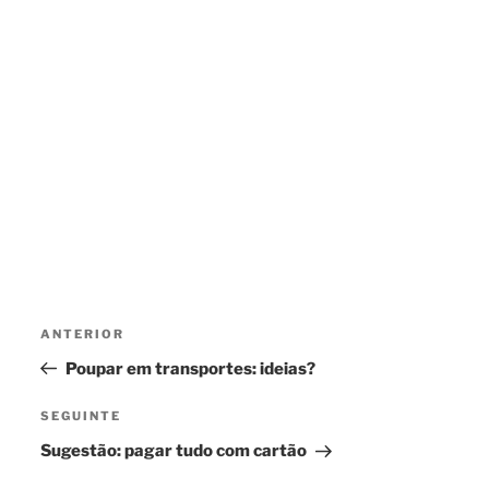
Navegação
Conteúdo
ANTERIOR
de
anterior
Poupar em transportes: ideias?
artigos
Conteúdo
SEGUINTE
seguinte
Sugestão: pagar tudo com cartão