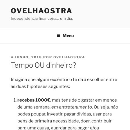
Saltar
OVELHAOSTRA
para
o
Independência financeira… um dia.
conteúdo
Menu
PUBLICADO
4 JUNHO, 2018
POR
OVELHAOSTRA
EM
Tempo OU dinheiro?
Imagina que algum excêntrico te dá a escolher entre
as duas hipóteses seguintes:
recebes 1000€
, mas tens de o gastar em menos
de uma semana,
em entretenimento
. Ou seja, não
podes poupar, investir, pagar dívidas, usar para
bens de primeira necessidade, doar, contribuir
para uma causa, guardar para pagar e/ou