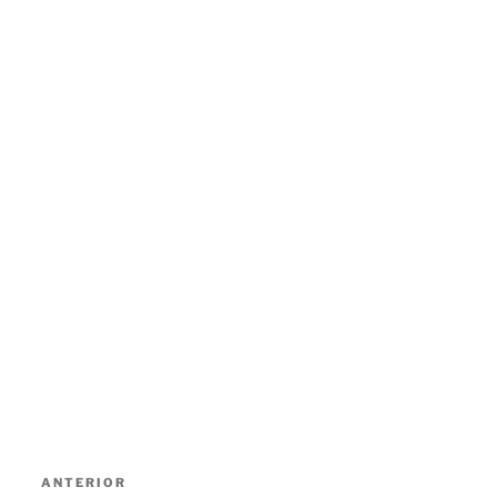
Navegação
Conteúdo
ANTERIOR