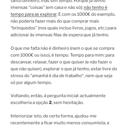
tanto
dinheiro
, mas sim
tempo
. Porque já tenho
imensas “coisas” (em casa e não só);
não tenho é
tempo para as explorar
. E com os 1000€ do exemplo,
não poderia fazer mais do que comprar mais
“brinquedos” (nos quais incluo livros, jogos, etc.) para
adicionar às imensas filas de espera que já tenho.
O que me falta não é dinheiro (nem o que se compra
com 1000€ ou isso), é
tempo
. Tempo para mim: para
descansar, relaxar, fazer o que quiser (e
não
fazer o
que
não
quiser), explorar o que já tenho, estar livre do
stress do “
amanhã é dia de trabalho
“, nem que seja
só por algum tempo.
Voltando, então, à pergunta inicial: actualmente
escolheria a opção
2
, sem hesitação.
Interiorizar isto, de certa forma, ajudou-me
recentemente a ficar muito menos
consumista
, e