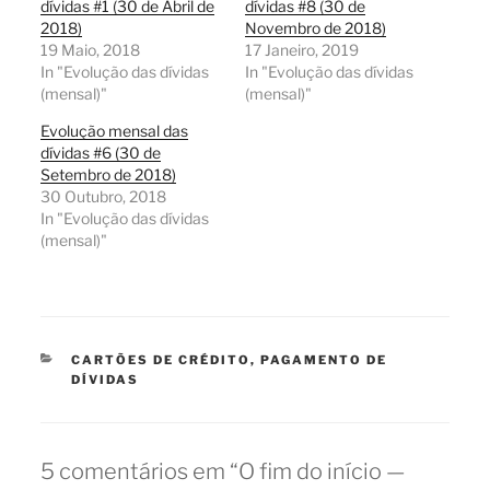
dívidas #1 (30 de Abril de
dívidas #8 (30 de
2018)
Novembro de 2018)
19 Maio, 2018
17 Janeiro, 2019
In "Evolução das dívidas
In "Evolução das dívidas
(mensal)"
(mensal)"
Evolução mensal das
dívidas #6 (30 de
Setembro de 2018)
30 Outubro, 2018
In "Evolução das dívidas
(mensal)"
CATEGORIAS
CARTÕES DE CRÉDITO
,
PAGAMENTO DE
DÍVIDAS
5 comentários em “O fim do início —