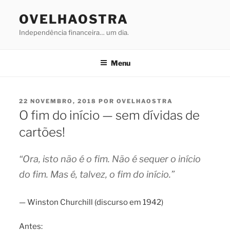
Saltar
OVELHAOSTRA
para
o
Independência financeira… um dia.
conteúdo
Menu
PUBLICADO
22 NOVEMBRO, 2018
POR
OVELHAOSTRA
EM
O fim do início — sem dívidas de
cartões!
“Ora, isto não é o fim. Não é sequer o início
do fim. Mas é, talvez, o fim do início.”
— Winston Churchill (discurso em 1942)
Antes: