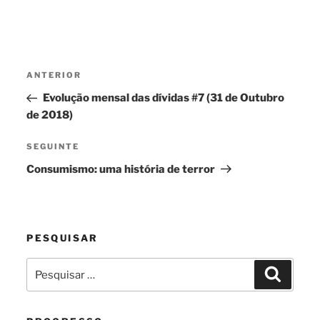
Navegação
Conteúdo
ANTERIOR
de
anterior
Evolução mensal das dívidas #7 (31 de Outubro
artigos
de 2018)
Conteúdo
SEGUINTE
seguinte
Consumismo: uma história de terror
PESQUISAR
Pesquisar
Pesquis
por: