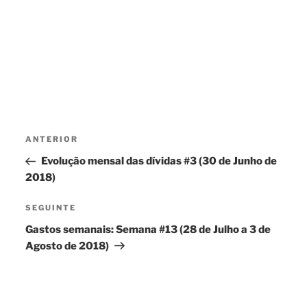
Navegação
Conteúdo
ANTERIOR
de
anterior
Evolução mensal das dívidas #3 (30 de Junho de
artigos
2018)
Conteúdo
SEGUINTE
seguinte
Gastos semanais: Semana #13 (28 de Julho a 3 de
Agosto de 2018)