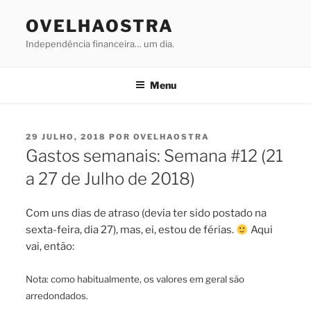
Saltar
OVELHAOSTRA
para
o
Independência financeira… um dia.
conteúdo
Menu
PUBLICADO
29 JULHO, 2018
POR
OVELHAOSTRA
EM
Gastos semanais: Semana #12 (21
a 27 de Julho de 2018)
Com uns dias de atraso (devia ter sido postado na
sexta-feira, dia 27), mas, ei, estou de férias.
Aqui
vai, então:
Nota: como habitualmente, os valores em geral são
arredondados.