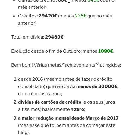
Cartão de crédito :
60€
(menos
845€
que no
mês anterior)
Créditos:
29420
€
(menos
235€
que no mês
anterior)
Total em dívida:
29480€
.
Evolução desde o
fim de Outubro
: menos
1080€
.
2
Bem bom! Várias metas/”achievements”
atingidos:
desde 2016 (mesmo antes de fazer o crédito
consolidado) que não devia
menos de 30000€
,
como é o caso agora;
dívidas de cartões de crédito
(e os seus juros
altíssimos) basicamente a
zero
;
a maior redução mensal desde Março de 2017
(mês esse que foi bem antes de começar este
blog);