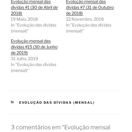
Evolução mensal das
Evolução mensal das
dívidas #1 (30 de Abril de
dívidas #7 (31 de Outubro
2018)
de 2018)
19 Maio, 2018
22 Novembro, 2018
In "Evolução das dívidas
In "Evolução das dívidas
(mensal)"
(mensal)"
Evolução mensal das
dívidas #15 (30 de Junho
de 2019)
31 Julho, 2019
In "Evolução das dívidas
(mensal)"
CATEGORIAS
EVOLUÇÃO DAS DÍVIDAS (MENSAL)
3 comentários em “Evolução mensal