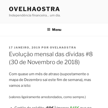
Saltar
OVELHAOSTRA
para
o
Independência financeira… um dia.
conteúdo
Menu
PUBLICADO
17 JANEIRO, 2019
POR
OVELHAOSTRA
EM
Evolução mensal das dívidas #8
(30 de Novembro de 2018)
Com quase um mês de atraso (supostamente o
mapa de Dezembro sai este fim de semana), mas
vamos a isto:
(
valores ligeiramente arredondados, como sempre.)
1