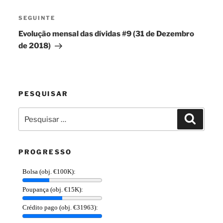
artigos
Conteúdo
SEGUINTE
seguinte
Evolução mensal das dívidas #9 (31 de Dezembro
de 2018)
PESQUISAR
Pesquisar
Pesquis
por:
PROGRESSO