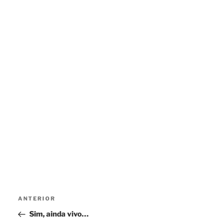
Navegação
Conteúdo
ANTERIOR
de
anterior
Sim, ainda vivo…